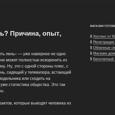
МАГАЗИН ГОТОВ
ь? Причина, опыт,
$
Хостинг от 9
$
Регистрация
$
Облачные с
$
Магазин дом
ить лень» — уже наверное не одно
$
Бесплатный
 не может полностью искоренить из
у. Ну, это с одной стороны плюс, с
ень, сидящий у телевизора, встающий
лодильника или сходить на
 уже статистика общества. Это так
ты.
фактов, которые выводят человека из