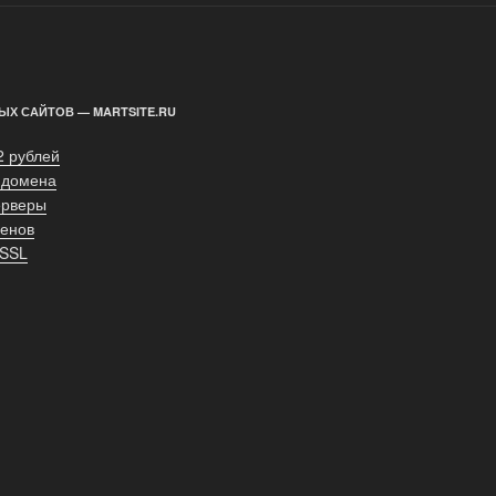
ЫХ САЙТОВ — MARTSITE.RU
2 рублей
 домена
ерверы
енов
 SSL