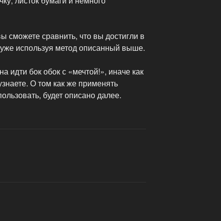
учку, листок бумаги и немного
вы сможете сравнить, что вы достигли в
о уже используя метод описанный выше.
а идти бок обок с «мечтой!», иначе как
узнаете. О том как же применять
пользовать, будет описано далее.