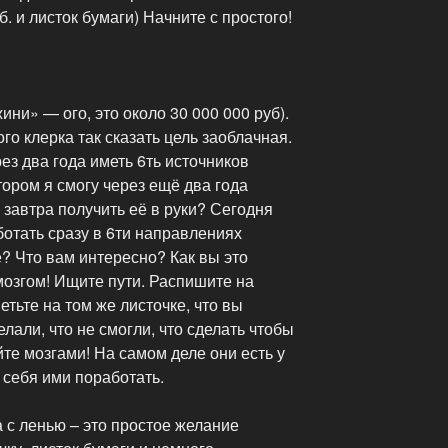
б. и листок бумаги) Начните с простого!
ни» — ого, это около 30 000 000 руб).
го клерка так сказать цель заоблачная.
ез два года иметь 6ть источников
тором я смогу через ещё два года
е завтра получить её в руки? Сегодня
отать сразу в 6ти направлениях
? Что вам интересно? Как вы это
мозгом! Ищите пути. Распишите на
етьте на том же листочке, что вы
елали, что не смогли, что сделать чтобы
йте мозгами! На самом деле они есть у
 себя ими поработать.
а с ленью – это простое желание