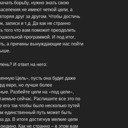
начать борьбу, нужно знать свою
населения не имеют четкой цели, а
вторяя друг за другом. Чтобы достичь
к, записи и т.д. Да как не странно
ь того что вам поможет преодолеть
дошкольной программой. И под итог,
уть, а причины вынуждающие нас пойти
выше.
ень? И ответ на него:
енную Цель», пусть она будет даже
рд евро, но лучше более
ые. Разбейте цели на «под цели»,
гаемые сейчас. Распишите все это по
е его так чтобы было несколько путей
как единственный путь может быть
ва да. В итоге достигнув мелкие цели
оедино. Как не странно – в этом вам