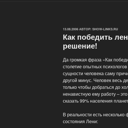
ОПУБЛИКОВАНО
13.08.2006
АВТОР:
SHOW-LINKS.RU
Как победить лен
решение!
Да громкая фраза «Как побед
столетие опытных психологов
сущности человека саму причин
другой минус. Человек весь д
только чтобы добраться до хо
ненавистную ему работу – это
сказать 99% населения плане
В реальности есть несколько 
состояния Лени: