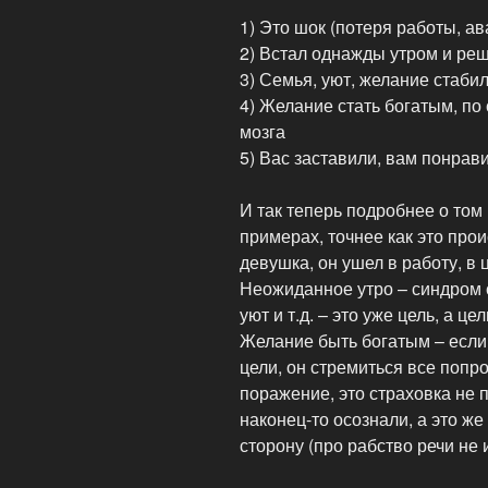
1) Это шок (потеря работы, ав
2) Встал однажды утром и реш
3) Семья, уют, желание стаби
4) Желание стать богатым, по
мозга
5) Вас заставили, вам понрав
И так теперь подробнее о том
примерах, точнее как это про
девушка, он ушел в работу, в 
Неожиданное утро – синдром 
уют и т.д. – это уже цель, а ц
Желание быть богатым – если
цели, он стремиться все попр
поражение, это страховка не 
наконец-то осознали, а это же
сторону (про рабство речи не и