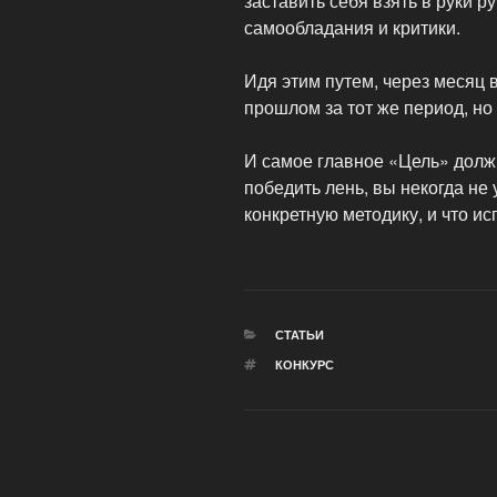
заставить себя взять в руки р
самообладания и критики.
Идя этим путем, через месяц 
прошлом за тот же период, н
И самое главное «Цель» должн
победить лень, вы некогда не 
конкретную методику, и что ис
РУБРИКИ
СТАТЬИ
МЕТКИ
КОНКУРС