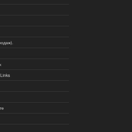
одаж).
к
Links
те