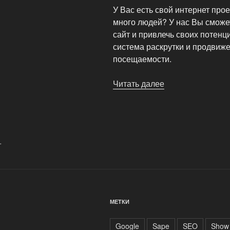
У Вас есть свой интернет прое
много людей? У нас Вы сможе
сайт и привлечь своих потенц
система раскрутки и продвиже
посещаемости.
Читать далее
«Show
Links
–
система
раскрутки
.
и
продвижения
сайтов»
МЕТКИ
Google
Sape
SEO
Show 