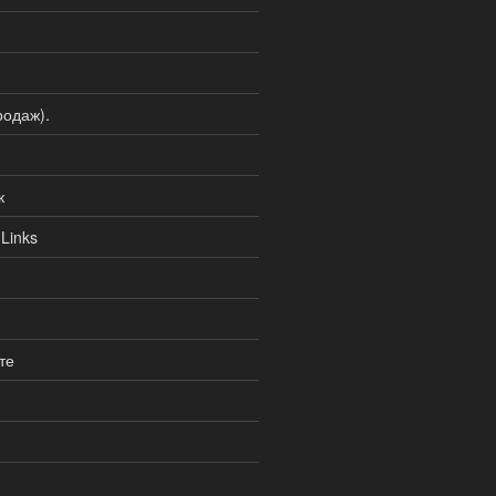
одаж).
к
Links
те