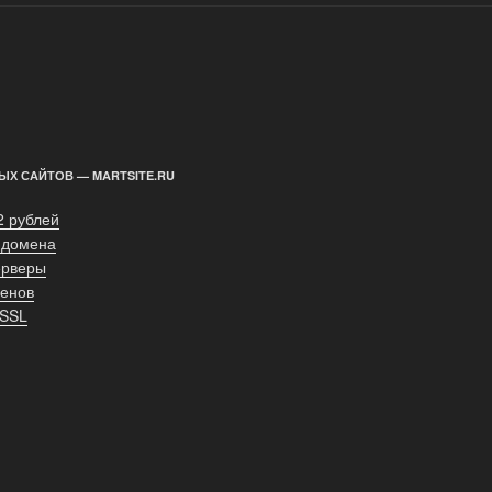
ЫХ САЙТОВ — MARTSITE.RU
2 рублей
 домена
ерверы
енов
 SSL