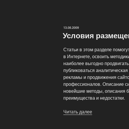
программа
системы
раскрутки
сайта
ОПУБЛИКОВАНО
13.08.2009
AddWeb»
Условия размеще
Статьи в этом разделе помогу
в Интернете, освоить методик
наиболее выгодно продвигать 
публиковаться аналитическая
рекламы и продвижения сайто
профессионалов. Описание си
новейшие методы, описания б
преимущества и недостатки.
Читать далее
«Условия
размещения
статей»