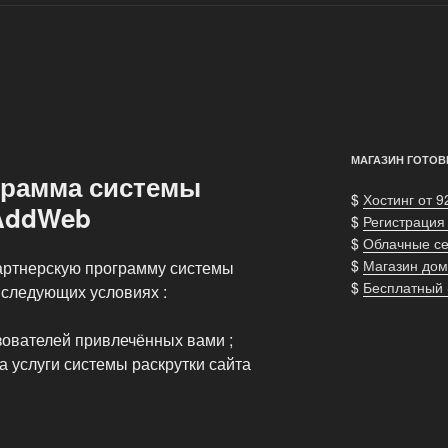
МАГАЗИН ГОТОВ
грамма системы
$
Хостинг от 9
 AddWeb
$
Регистрация
$
Облачные с
$
Магазин дом
артнерскую программу системы
$
Бесплатный
 следующих условиях :
зователей привлечённых вами ;
а услуги системы раскрутки сайта