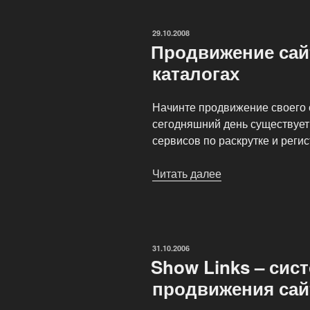
ОПУБЛИКОВАНО
29.10.2008
Продвижение сай
каталогах
Начинте продвижение своего с
сегодняшний день существует
сервисов по раскрутке и регис
Читать далее
«Продвижение
сайта
—
регистрации
в
ОПУБЛИКОВАНО
31.10.2006
каталогах»
Show Links – сис
продвижения сай