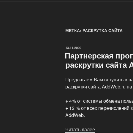
МЕТКА: РАСКРУТКА САЙТА
ОПУБЛИКОВАНО
13.11.2009
Партнерская про
раскрутки сайта
Предлагаем Вам вступить в п
раскрутки сайта AddWeb.ru на
+ 4% от системы обмена поль
+ 12 % от всех перечислений з
AddWeb.
Читать далее
«Партнерская