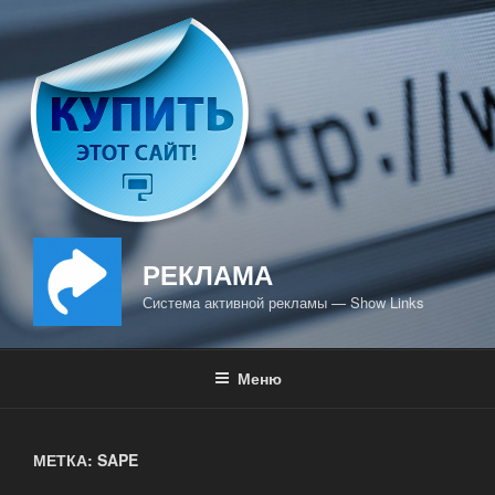
Перейти
к
содержимому
РЕКЛАМА
Система активной рекламы — Show Links
Меню
МЕТКА: SAPE