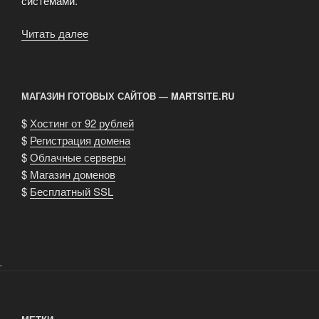
системами.
Читать далее
«Как
избежать
бана
при
МАГАЗИН ГОТОВЫХ САЙТОВ — MARTSITE.RU
продаже
ссылок.»
$
Хостинг от 92 рублей
$
Регистрация домена
$
Облачные серверы
$
Магазин доменов
$
Бесплатный SSL
.