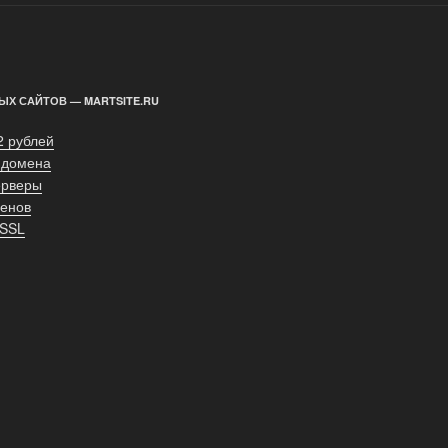
ЫХ САЙТОВ — MARTSITE.RU
2 рублей
 домена
ерверы
енов
 SSL