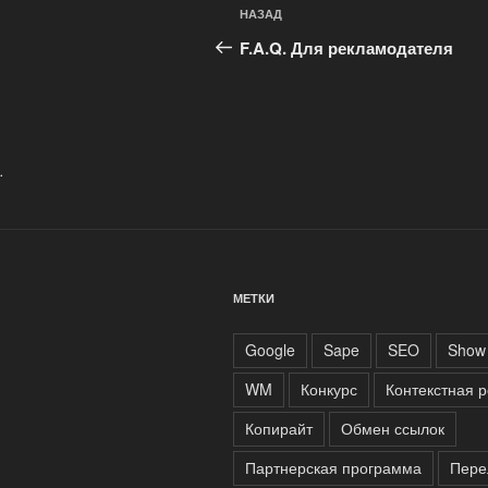
Навигация
Предыдущая
НАЗАД
по
запись:
F.A.Q. Для рекламодателя
записям
.
МЕТКИ
Google
Sape
SEO
Show 
WM
Конкурс
Контекстная 
Копирайт
Обмен ссылок
Партнерская программа
Пере