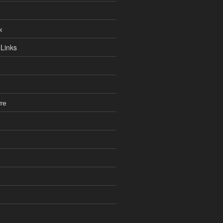
к
Links
те