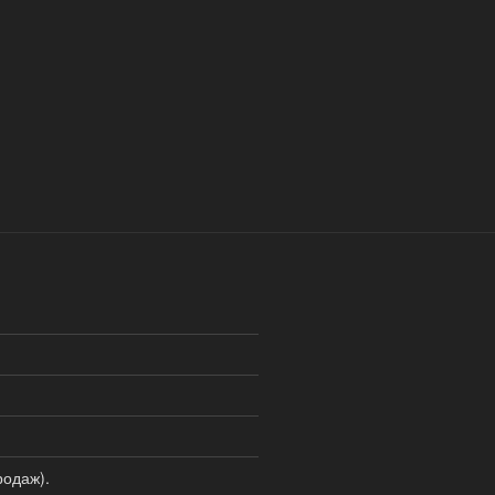
одаж).