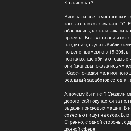
Кто виноват?
Виноваты все, в частности и те
том, как плохо создавать ГС. 
обленились, и стали заказыва
проекты. Вот тут та они и вос
плодиться, скупать библиоте
по цене примерно в 15-30$, в
порталах, где обитают самые 
они (сканеры) оказались умне
«Sape» ожидая миллионного до
реальный заработок сегодня, 
А почему бы и нет? Сказали м
дорого, сайт окупается за пол
выдачи поисковых машин. В ито
совестью пишут на своих Блога
Странно, с одной стороны, с д
данной сфере.