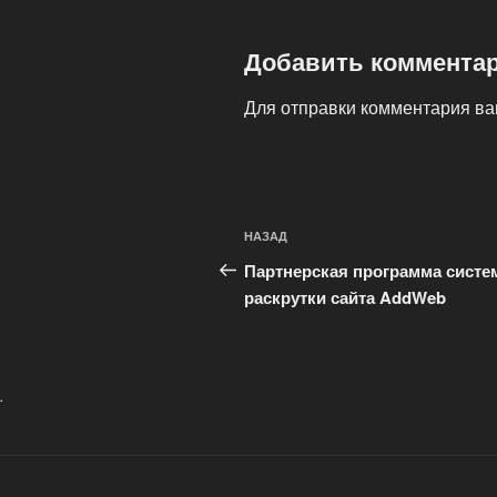
Добавить коммента
Для отправки комментария в
Навигация
Предыдущая
НАЗАД
по
запись:
Партнерская программа сист
записям
раскрутки сайта AddWeb
.