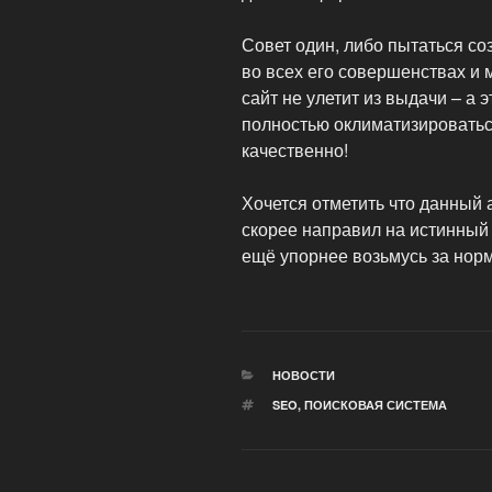
Совет один, либо пытаться со
во всех его совершенствах и 
сайт не улетит из выдачи – а 
полностью оклиматизироваться
качественно!
Хочется отметить что данный 
скорее направил на истинный
ещё упорнее возьмусь за нор
РУБРИКИ
НОВОСТИ
МЕТКИ
SEO
,
ПОИСКОВАЯ СИСТЕМА