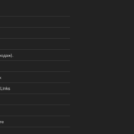
одаж).
к
Links
те