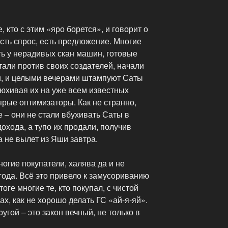
, кто с этим «яро борется», и говорит о
Есть спрос, есть предложение. Многие
ть у нерадивых скан машин, готовые
стали против своих создателей, начали
ки, и целыми вечерами штампуют Саты
тюхивая их на уже всем известных
ярые оптимизаторы. Как не странно,
е – они не стали вбухивать Саты в
хода, а тупо их продали, получив
а не вылет из Яши завтра.
ногие покупатели, халява да и не
 года. Всё это привело к замусориванию
ге многие те, кто покупал, с чистой
х, как не хорошо делать ГС «ай-я-яй».
ругой – это закон вечный, не только в