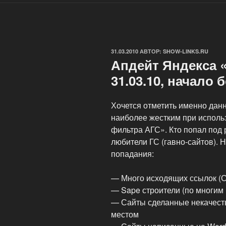
ОПУБЛИКОВАНО
31.03.2010
АВТОР:
SHOW-LINKS.RU
Апдейт Яндекса 
31.03.10, начало 
Хочется отметить именно данны
наиболее жестким при исполь
фильтра АГС». Кто попал под 
любители ГС (гавно-сайтов). 
попадания:
— Много исходящих ссылок (
— Sape строители (по многим
— Сайты сделанные некачест
местом