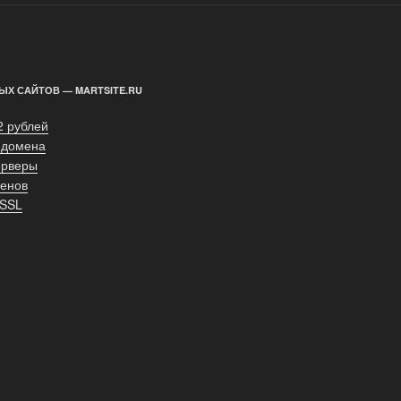
ЫХ САЙТОВ — MARTSITE.RU
2 рублей
 домена
ерверы
енов
 SSL