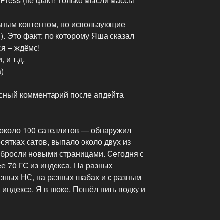
ress (не факт! Только мысли массы
ьным контентом, но использующие
. Это факт: по которому Яша сказал
ся – ждёмс!
 и т.д.
)
есный комментарий после апдейта
 около 100 сателлитов — обнаружил
сятках сатов, выпало около двух из
обросли новыми страницами. Сегодня с
е 70 ГС из индекса. На разных
разных НС, на разных шабах и с разным
 индексе. Я в шоке. Пошёл пить водку и