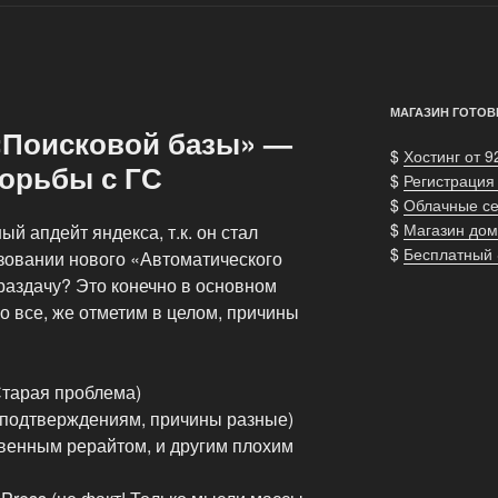
МАГАЗИН ГОТОВ
«Поисковой базы» —
$
Хостинг от 9
борьбы с ГС
$
Регистрация
$
Облачные с
$
Магазин дом
й апдейт яндекса, т.к. он стал
$
Бесплатный
зовании нового «Автоматического
раздачу? Это конечно в основном
Но все, же отметим в целом, причины
Старая проблема)
 подтверждениям, причины разные)
венным рерайтом, и другим плохим