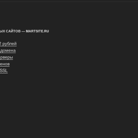
ЫХ САЙТОВ — MARTSITE.RU
2 рублей
 домена
ерверы
енов
 SSL