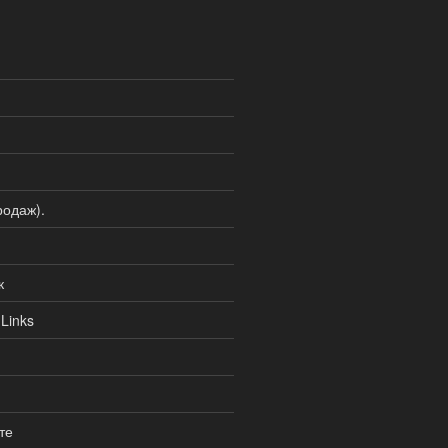
одаж).
к
Links
те