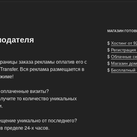
МАГАЗИН ГОТОВ
модателя
$
Хостинг от 9
$
Регистрация
$
Облачные с
траницы заказа рекламы оплатив его с
$
Магазин дом
ansfer. Вся реклама размещается в
$
Бесплатный
ежиме!
у оплаченные визиты?
олучите то количество уникальных
и.
ещение уникально от последнего?
 пределе 24-х часов.