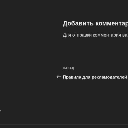
Добавить коммента
Для отправки комментария в
Навигация
Предыдущая
НАЗАД
по
запись:
Правила для рекламодателей
записям
.