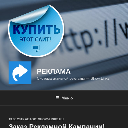
Перейти
к
содержимому
РЕКЛАМА
Система активной рекламы — Show Links
Меню
ОПУБЛИКОВАНО
13.08.2015
АВТОР:
SHOW-LINKS.RU
Заказ Рекламной Кампании!