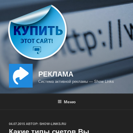
Перейти
к
содержимому
РЕКЛАМА
Система активной рекламы — Show Links
Меню
ОПУБЛИКОВАНО
04.07.2015
АВТОР:
SHOW-LINKS.RU
Какие типы счетов Вы