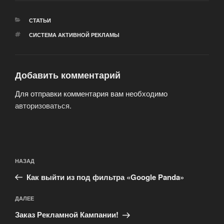
РУБРИКИ
СТАТЬИ
МЕТКИ
СИСТЕМА АКТИВНОЙ РЕКЛАМЫ
Добавить комментарий
Для отправки комментария вам необходимо
авторизоваться
.
Навигация
Предыдущая
НАЗАД
по
запись:
записям
Как выйти из под фильтра «Google Panda»
Следующая
ДАЛЕЕ
запись
Заказ Рекламной Кампании!